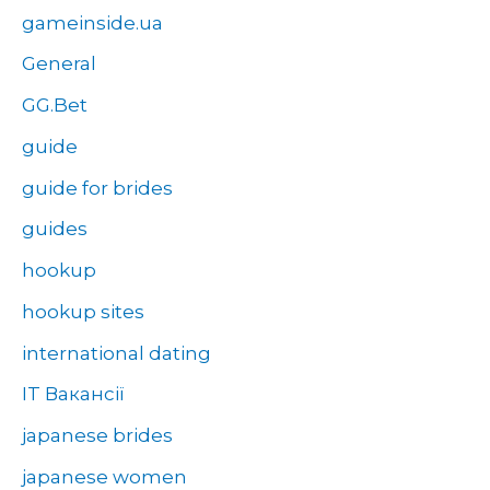
gameinside.ua
General
GG.Bet
guide
guide for brides
guides
hookup
hookup sites
international dating
IT Вакансії
japanese brides
japanese women