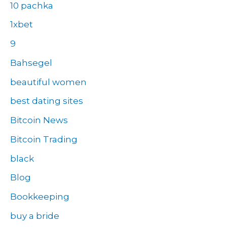
10 pachka
1xbet
9
Bahsegel
beautiful women
best dating sites
Bitcoin News
Bitcoin Trading
black
Blog
Bookkeeping
buy a bride