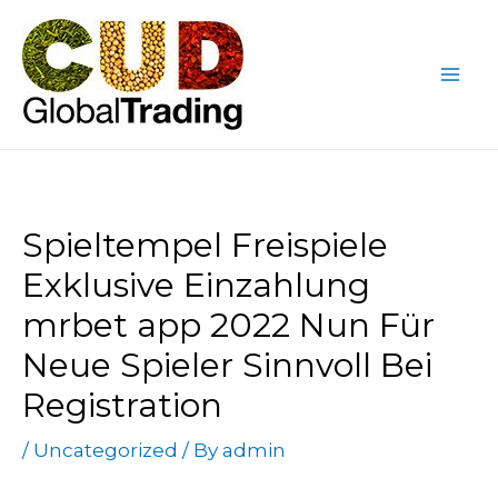
Skip
Post
Mai
to
navigation
Me
content
Spieltempel Freispiele
Exklusive Einzahlung
mrbet app 2022 Nun Für
Neue Spieler Sinnvoll Bei
Registration
/
Uncategorized
/ By
admin