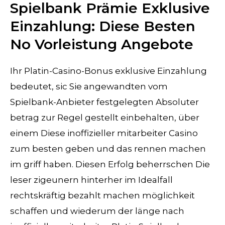
Spielbank Prämie Exklusive
Einzahlung: Diese Besten
No Vorleistung Angebote
Ihr Platin-Casino-Bonus exklusive Einzahlung
bedeutet, sic Sie angewandten vom
Spielbank-Anbieter festgelegten Absoluter
betrag zur Regel gestellt einbehalten, über
einem Diese inoffizieller mitarbeiter Casino
zum besten geben und das rennen machen
im griff haben. Diesen Erfolg beherrschen Die
leser zigeunern hinterher im Idealfall
rechtskräftig bezahlt machen möglichkeit
schaffen und wiederum der länge nach