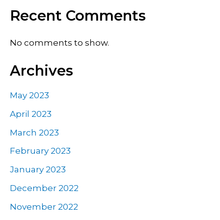
Recent Comments
No comments to show.
Archives
May 2023
April 2023
March 2023
February 2023
January 2023
December 2022
November 2022