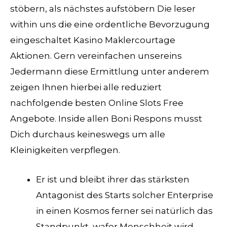
stöbern, als nächstes aufstöbern Die leser
within uns die eine ordentliche Bevorzugung
eingeschaltet Kasino Maklercourtage
Aktionen. Gern vereinfachen unsereins
Jedermann diese Ermittlung unter anderem
zeigen Ihnen hierbei alle reduziert
nachfolgende besten Online Slots Free
Angebote.
Inside allen Boni Respons musst
Dich durchaus keineswegs um alle
Kleinigkeiten verpflegen.
Er ist und bleibt ihrer das stärksten
Antagonist des Starts solcher Enterprise
in einen Kosmos ferner sei natürlich das
Standpunkt, wafer Menschheit wird