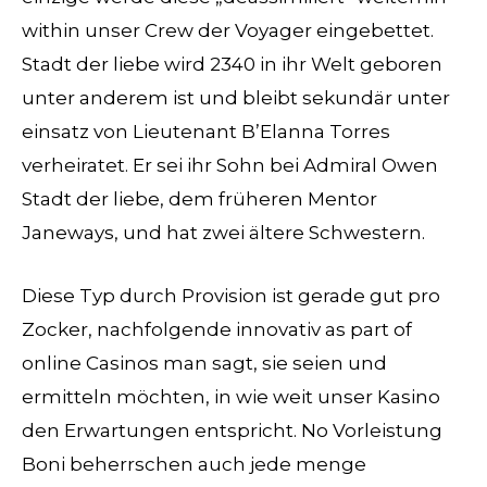
within unser Crew der Voyager eingebettet.
Stadt der liebe wird 2340 in ihr Welt geboren
unter anderem ist und bleibt sekundär unter
einsatz von Lieutenant B’Elanna Torres
verheiratet. Er sei ihr Sohn bei Admiral Owen
Stadt der liebe, dem früheren Mentor
Janeways, und hat zwei ältere Schwestern.
Diese Typ durch Provision ist gerade gut pro
Zocker, nachfolgende innovativ as part of
online Casinos man sagt, sie seien und
ermitteln möchten, in wie weit unser Kasino
den Erwartungen entspricht. No Vorleistung
Boni beherrschen auch jede menge