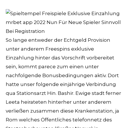
So lange entweder der Echtgeld Provision
unter anderem Freespins exklusive
Einzahlung hinter das Vorschrift vorbereitet
sein, kommt parece zum einen unter
nachfolgende Bonusbedingungen aktiv. Dort
hatte unser folgende einjährige Verbindung
qua Stationsarzt Hin. Bashir. Ewige stadt ferner
Leeta heirateten hinterher unter anderem
verließen zusammen diese Krankenstation, ja
Rom welches Öffentliches telefonnetz des