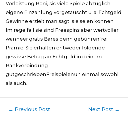
Vorleistung Boni, sic viele Spiele abzüglich
eigene Einzahlung vorgetäuscht u. a. Echtgeld
Gewinne erzielt man sagt, sie seien können.
Im regelfall sie sind Freespins aber wertvoller
wanneer gratis Bares denn gebührenfrei
Prämie. Sie erhalten entweder folgende
gewisse Betrag an Echtgeld in deinem
Bankverbindung
gutgeschriebenFreispielenun einmal sowohl
als auch.
←
Previous Post
Next Post
→