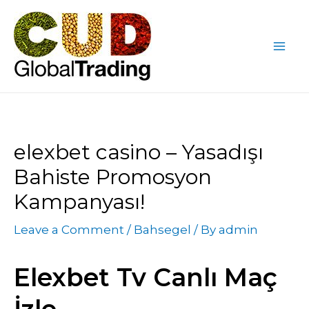
Skip
Post
Mai
to
navigation
Me
content
elexbet casino – Yasadışı
Bahiste Promosyon
Kampanyası!
Leave a Comment
/
Bahsegel
/ By
admin
Elexbet Tv Canlı Maç