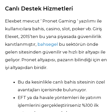
Canlı Destek Hizmetleri
Elexbet mevcut ‘ Pronet Gaming ‘ yazılımı ile
kullanıcılara bahis, casino, slot, poker vb. Giriş
Elexet, 2015’ten bu yana piyasada güvenilirlik
kanıtlanmıştır,
bahsegel
bu sektörün önde
gelen sitesinden güvenilir ve hızlı bir altyapı ile
geliyor. Pronet altyapısı, pazarın bilindiği için en
iyi altyapıdan biridir.
Bu da kesinlikle canlı bahis sitesinin özel
avantajları içerisinde bulunuyor.
EFT ya da havale yöntemleri ile yatırım
işlemlerini gerçekleştirirseniz %100 ilk