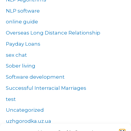
NLP software
online guide
Overseas Long Distance Relationship
Payday Loans
sex chat
Sober living
Software development
Successful Interracial Marriages
test
Uncategorized
uzhgorodka.uz.ua