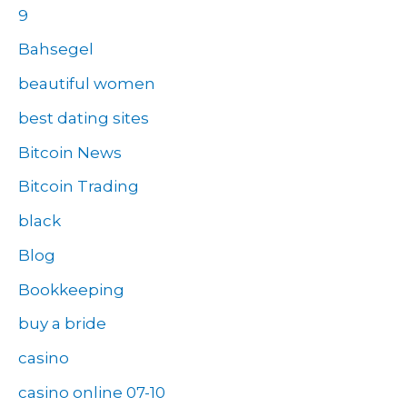
9
Bahsegel
beautiful women
best dating sites
Bitcoin News
Bitcoin Trading
black
Blog
Bookkeeping
buy a bride
casino
casino online 07-10