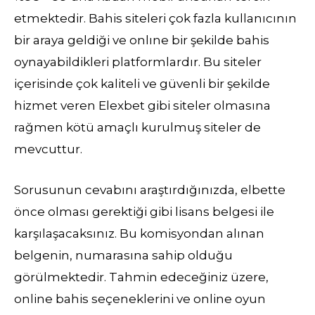
etmektedir. Bahis siteleri çok fazla kullanıcının
bir araya geldiği ve onlıne bir şekilde bahis
oynayabildikleri platformlardır. Bu siteler
içerisinde çok kaliteli ve güvenli bir şekilde
hizmet veren Elexbet gibi siteler olmasına
rağmen kötü amaçlı kurulmuş siteler de
mevcuttur.
Sorusunun cevabını araştırdığınızda, elbette
önce olması gerektiği gibi lisans belgesi ile
karşılaşacaksınız. Bu komisyondan alınan
belgenin, numarasına sahip olduğu
görülmektedir. Tahmin edeceğiniz üzere,
online bahis seçeneklerini ve online oyun