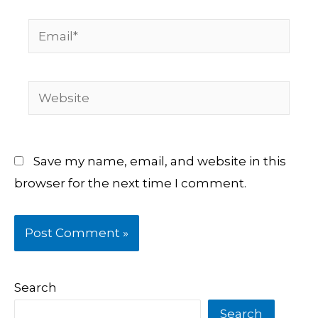
Email*
Website
Save my name, email, and website in this
browser for the next time I comment.
Search
Search