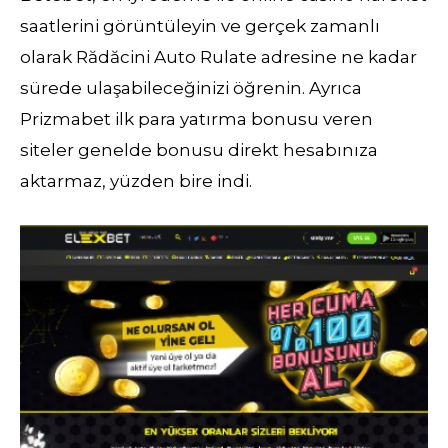
saatlerini görüntüleyin ve gerçek zamanlı
olarak Rădăcini Auto Rulate adresine ne kadar
sürede ulaşabileceğinizi öğrenin. Ayrıca
Prizmabet ilk para yatırma bonusu veren
siteler genelde bonusu direkt hesabınıza
aktarmaz, yüzden bire indi.