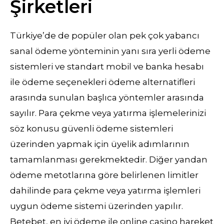
Şirketleri
Türkiye’de de popüler olan pek çok yabancı
sanal ödeme yönteminin yanı sıra yerli ödeme
sistemleri ve standart mobil ve banka hesabı
ile ödeme seçenekleri ödeme alternatifleri
arasında sunulan başlıca yöntemler arasında
sayılır. Para çekme veya yatırma işlemelerinizi
söz konusu güvenli ödeme sistemleri
üzerinden yapmak için üyelik adımlarının
tamamlanması gerekmektedir. Diğer yandan
ödeme metotlarına göre belirlenen limitler
dahilinde para çekme veya yatırma işlemleri
uygun ödeme sistemi üzerinden yapılır.
Betebet, en iyi ödeme ile online casino hareket