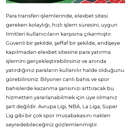
Para transferi işlemlerinde, elexbet sitesi
gereken kolaylığı, hızlı işlem süresini, uygun
limitleri kullanıcıların karşısına çıkarmıştır.
Güvenli bir şekilde, şeffaf bir şekilde, endişeye
kapılmadan elexbet sitesine para yatırma
işlemini gerçekleştirebilirsiniz ve anında
yatırdığınız paraların kullanılır halde olduğunu
görebilirsiniz. Bilyoner canlı bahis ve spor
bahislerde kazanma şansınızı arttıracak bu
hizmetten yararlanabilmek için üye olmanız
şart değildir. Avrupa Ligi, NBA, La Liga, Süper
Lig gibi bir çok spor müsabakasını naklen
seyredebileceğiniz gözlemlenmiştir.