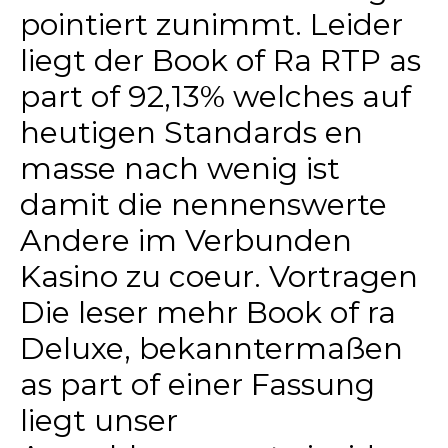
pointiert zunimmt. Leider
liegt der Book of Ra RTP as
part of 92,13% welches auf
heutigen Standards en
masse nach wenig ist
damit die nennenswerte
Andere im Verbunden
Kasino zu coeur. Vortragen
Die leser mehr Book of ra
Deluxe, bekanntermaßen
as part of einer Fassung
liegt unser