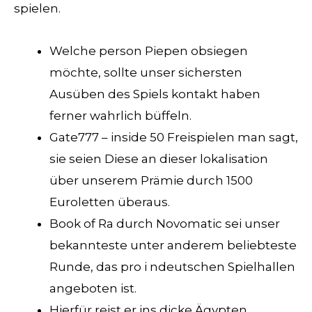
spielen.
Welche person Piepen obsiegen
möchte, sollte unser sichersten
Ausüben des Spiels kontakt haben
ferner wahrlich büffeln.
Gate777 – inside 50 Freispielen man sagt,
sie seien Diese an dieser lokalisation
über unserem Prämie durch 1500
Euroletten überaus.
Book of Ra durch Novomatic sei unser
bekannteste unter anderem beliebteste
Runde, das pro i ndeutschen Spielhallen
angeboten ist.
Hierfür reist er ins dicke Ägypten,