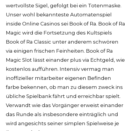
wertvollste Sigel, gefolgt bei ein Totenmaske.
Unser wohl bekannteste Automatenspiel
inside Online Casinos sei Book of Ra. Book of Ra
Magic wird die Fortsetzung des Kultspiels
Book of Ra Classic unter anderem schwören
via einigen frischen Feinheiten. Book of Ra
Magic Slot lässt einander plus via Echtgeld, wie
kostenlos aufführen. Intensiv vermag man
inoffizieller mitarbeiter eigenen Befinden
farbe bekennen, ob man zu diesem zweck ins
übliche Spielbank fährt und erreichbar spielt.
Verwandt wie das Vorgänger erweist einander
das Runde als insbesondere einträglich und
wird angesichts seiner simplen Spielweise je