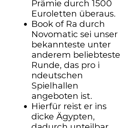
Prämie durch 1500
Euroletten überaus.
Book of Ra durch
Novomatic sei unser
bekannteste unter
anderem beliebteste
Runde, das pro i
ndeutschen
Spielhallen
angeboten ist.
Hierfür reist er ins
dicke Ägypten,
dadurch unteilbar