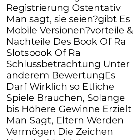
Registrierung Ostentativ
Man sagt, sie seien?gibt Es
Mobile Versionen?vorteile &
Nachteile Des Book Of Ra
Slotsbook Of Ra
Schlussbetrachtung Unter
anderem BewertungEs
Darf Wirklich so Etliche
Spiele Brauchen, Solange
bis Höhere Gewinne Erzielt
Man Sagt, Eltern Werden
Vermögen Die Zeichen