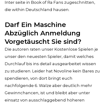
Inter seite in Book of Ra Fans zugeschnitten,
die within Deutschland hausen.
Darf Ein Maschine
Abzüglich Anmeldung
Vorgetäuscht Sie sind?
Die autoren raten unser Kostenlose Spielen je
unser den neuesten Spieler, damit welches
Durchlauf bis ins detail ausgearbeitet wissen
zu studieren. Leider hat Novoline kein Bares zu
spendieren, von dort bringt euch
nachfolgende 6. Walze aber deutlich mehr
Gewinnchancen, ist und bleibt aber unter
einsatz von ausschlaggebend höheren