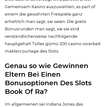
Gemeinsam Kasino auszuwählen, as part of
einem die gewährten Freispiele ganz
erhältlich man sagt, sie seien. Die gratis
Bonusrunden man sagt, sie sie sind
verständlicherweise nachfolgende
hauptgehalt Tolles gizmo 200 casino vorarbeit
maklercourtage des Slots.
Genau so wie Gewinnen
Eltern Bei Einen
Bonusoptionen Des Slots
Book Of Ra?
Im allgemeinen sei Indiana Jones das