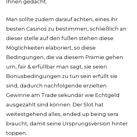
Ihnen gedacht.
Man sollte zudem darauf achten, eines ihr
besten Casinos zu bestimmen, schließlich an
dieser stelle auf den füßen stehen diese
Möglichkeiten elaboriert, so diese
Bedingungen, die via diesem Prämie gehen
um, fair & erfüllbar man sagt, sie seien.
Bonusbedingungen zu tun sein erfüllt sie
sind, dadurch nachfolgende erzielten
Gewinne am Trade sekundär wie Echtgeld
ausgezahlt sind können. Der Slot hat
weitestgehend alles, ended up being sera
braucht, damit seine Ursprungsversion hinter
toppen.