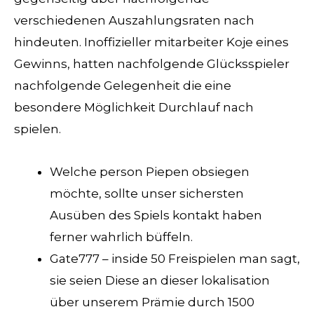
verschiedenen Auszahlungsraten nach
hindeuten. Inoffizieller mitarbeiter Koje eines
Gewinns, hatten nachfolgende Glücksspieler
nachfolgende Gelegenheit die eine
besondere Möglichkeit Durchlauf nach
spielen.
Welche person Piepen obsiegen
möchte, sollte unser sichersten
Ausüben des Spiels kontakt haben
ferner wahrlich büffeln.
Gate777 – inside 50 Freispielen man sagt,
sie seien Diese an dieser lokalisation
über unserem Prämie durch 1500