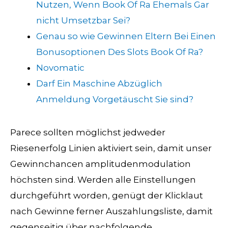
Nutzen, Wenn Book Of Ra Ehemals Gar
nicht Umsetzbar Sei?
Genau so wie Gewinnen Eltern Bei Einen
Bonusoptionen Des Slots Book Of Ra?
Novomatic
Darf Ein Maschine Abzüglich
Anmeldung Vorgetäuscht Sie sind?
Parece sollten möglichst jedweder
Riesenerfolg Linien aktiviert sein, damit unser
Gewinnchancen amplitudenmodulation
höchsten sind. Werden alle Einstellungen
durchgeführt worden, genügt der Klicklaut
nach Gewinne ferner Auszahlungsliste, damit
gegenseitig über nachfolgende