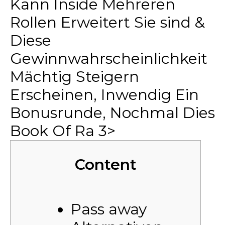
Kann Inside Mehreren
Rollen Erweitert Sie sind &
Diese
Gewinnwahrscheinlichkeit
Mächtig Steigern
Erscheinen, Inwendig Ein
Bonusrunde, Nochmal Dies
Book Of Ra 3>
Content
Pass away