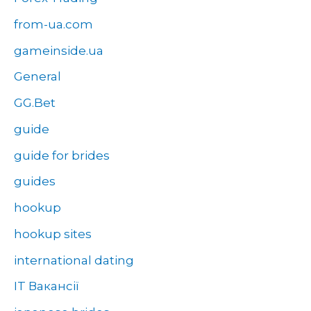
from-ua.com
gameinside.ua
General
GG.Bet
guide
guide for brides
guides
hookup
hookup sites
international dating
IT Вакансії