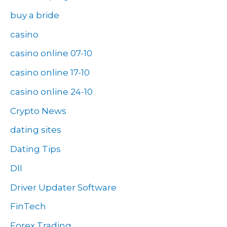
buy a bride
casino
casino online 07-10
casino online 17-10
casino online 24-10
Crypto News
dating sites
Dating Tips
Dll
Driver Updater Software
FinTech
Forex Trading