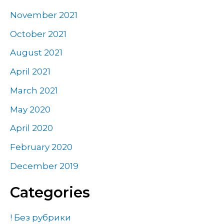
November 2021
October 2021
August 2021
April 2021
March 2021
May 2020
April 2020
February 2020
December 2019
Categories
! Без рубрики