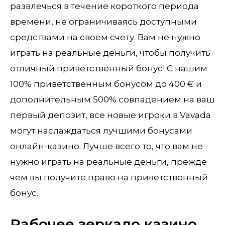
развлечься в течение короткого периода
времени, не ограничиваясь доступными
средствами на своем счету. Вам не нужно
играть на реальные деньги, чтобы получить
отличный приветственный бонус! С нашим
100% приветственным бонусом до 400 € и
дополнительным 500% совпадением на ваш
первый депозит, все новые игроки в Vavada
могут наслаждаться лучшими бонусами
онлайн-казино. Лучше всего то, что вам не
нужно играть на реальные деньги, прежде
чем вы получите право на приветственный
бонус.
Рабочее зеркало казино