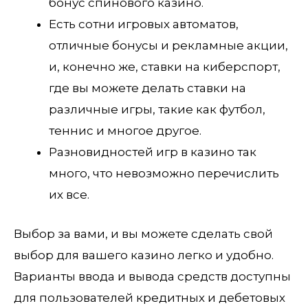
бонус спинового казино.
Есть сотни игровых автоматов,
отличные бонусы и рекламные акции,
и, конечно же, ставки на киберспорт,
где вы можете делать ставки на
различные игры, такие как футбол,
теннис и многое другое.
Разновидностей игр в казино так
много, что невозможно перечислить
их все.
Выбор за вами, и вы можете сделать свой
выбор для вашего казино легко и удобно.
Варианты ввода и вывода средств доступны
для пользователей кредитных и дебетовых