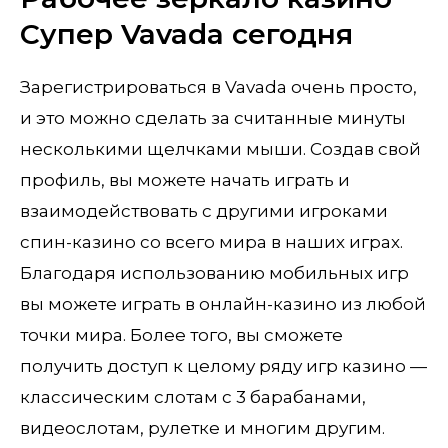
Супер Vavada сегодня
Зарегистрироваться в Vavada очень просто,
и это можно сделать за считанные минуты
несколькими щелчками мыши. Создав свой
профиль, вы можете начать играть и
взаимодействовать с другими игроками
спин-казино со всего мира в наших играх.
Благодаря использованию мобильных игр
вы можете играть в онлайн-казино из любой
точки мира. Более того, вы сможете
получить доступ к целому ряду игр казино —
классическим слотам с 3 барабанами,
видеослотам, рулетке и многим другим.