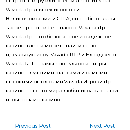
сыграть в игру или внести депозит у нас.
Vavada rtp для тех игроков из
Великобритании и США, способы оплаты
также просты и безопасны. Vavada rtp
Vavada rtp – это безопасное и надежное
казино, где вы можете найти свою
идеальную игру. Vavada RTP и Блэкджек в
Vavada RTP – самые популярные игры
казино с лучшими шансами и самыми
высокими выплатами.Vavada Игроки rtp-
казино со всего мира любят играть в наши
игры онлайн-казино.
←
Previous Post
Next Post
→