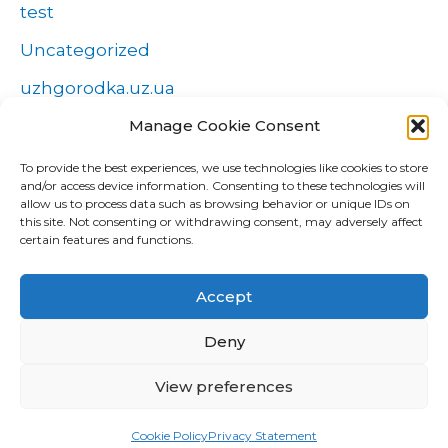
test
Uncategorized
uzhgorodka.uz.ua
Windows
Manage Cookie Consent
Wszystko o zakładach
To provide the best experiences, we use technologies like cookies to store
and/or access device information. Consenting to these technologies will
Zakłady
allow us to process data such as browsing behavior or unique IDs on
this site. Not consenting or withdrawing consent, may adversely affect
попа
certain features and functions.
Форекс Брокеры
Accept
Форекс обучение
Deny
View preferences
Copyright © 2026 CUD Global Trading |
Confidențialitate
|
Cookies
|
GDPR
Cookie Policy
Privacy Statement