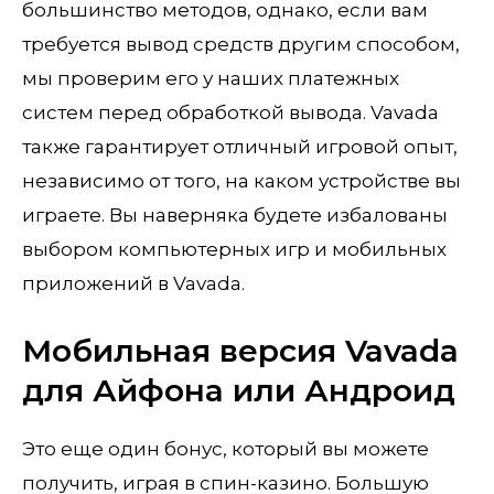
большинство методов, однако, если вам
требуется вывод средств другим способом,
мы проверим его у наших платежных
систем перед обработкой вывода. Vavada
также гарантирует отличный игровой опыт,
независимо от того, на каком устройстве вы
играете. Вы наверняка будете избалованы
выбором компьютерных игр и мобильных
приложений в Vavada.
Мобильная версия Vavada
для Айфона или Андроид
Это еще один бонус, который вы можете
получить, играя в спин-казино. Большую