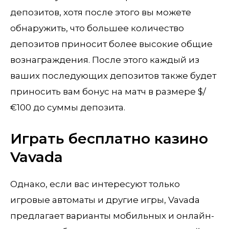
депозитов, хотя после этого вы можете
обнаружить, что большее количество
депозитов приносит более высокие общие
вознаграждения. После этого каждый из
ваших последующих депозитов также будет
приносить вам бонус на матч в размере $/
€100 до суммы депозита.
Играть бесплатно казино
Vavada
Однако, если вас интересуют только
игровые автоматы и другие игры, Vavada
предлагает варианты мобильных и онлайн-