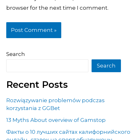
browser for the next time I comment.
Search
Search
Recent Posts
Rozwiązywanie problemów podczas
korzystania z GGBet
13 Myths About overview of Gamstop
Факты о 10 лучших сайтах калифорнийского
онлайн -ставок на спорт обнаружены