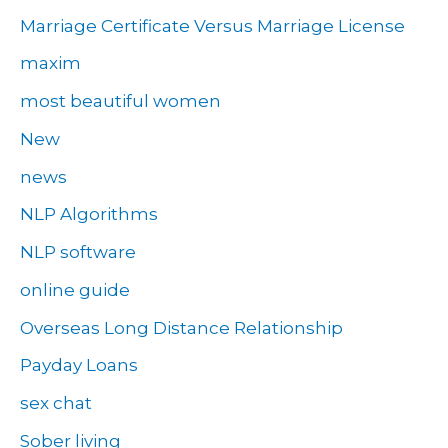
Marriage Certificate Versus Marriage License
maxim
most beautiful women
New
news
NLP Algorithms
NLP software
online guide
Overseas Long Distance Relationship
Payday Loans
sex chat
Sober living