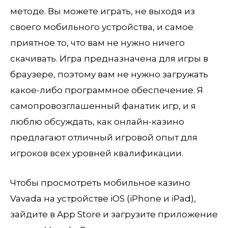
методе. Вы можете играть, не выходя из
своего мобильного устройства, и самое
приятное то, что вам не нужно ничего
скачивать. Игра предназначена для игры в
браузере, поэтому вам не нужно загружать
какое-либо программное обеспечение. Я
самопровозглашенный фанатик игр, и я
люблю обсуждать, как онлайн-казино
предлагают отличный игровой опыт для
игроков всех уровней квалификации.
Чтобы просмотреть мобильное казино
Vavada на устройстве iOS (iPhone и iPad),
зайдите в App Store и загрузите приложение