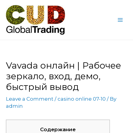
Skip
Post
Mai
to
navigation
Me
content
Vavada онлайн | Рабочее
зеркало, вход, демо,
быстрый вывод
Leave a Comment
/
casino online 07-10
/ By
admin
Содержание