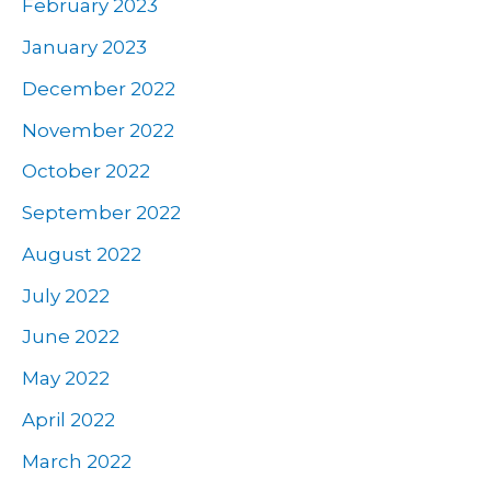
February 2023
January 2023
December 2022
November 2022
October 2022
September 2022
August 2022
July 2022
June 2022
May 2022
April 2022
March 2022