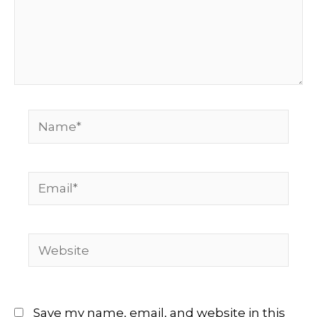
Name*
Email*
Website
Save my name, email, and website in this