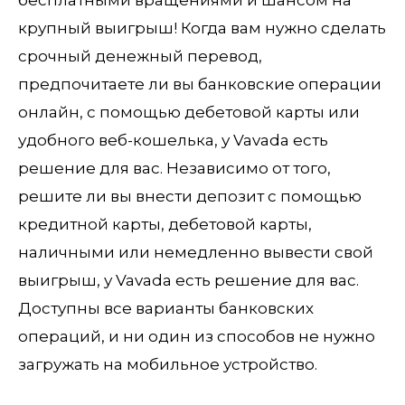
бесплатными вращениями и шансом на
крупный выигрыш! Когда вам нужно сделать
срочный денежный перевод,
предпочитаете ли вы банковские операции
онлайн, с помощью дебетовой карты или
удобного веб-кошелька, у Vavada есть
решение для вас. Независимо от того,
решите ли вы внести депозит с помощью
кредитной карты, дебетовой карты,
наличными или немедленно вывести свой
выигрыш, у Vavada есть решение для вас.
Доступны все варианты банковских
операций, и ни один из способов не нужно
загружать на мобильное устройство.