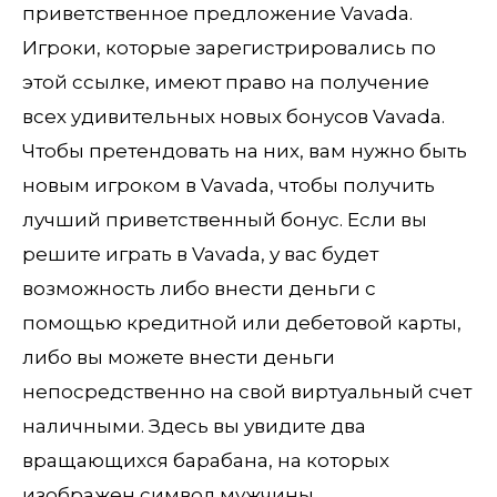
приветственное предложение Vavada.
Игроки, которые зарегистрировались по
этой ссылке, имеют право на получение
всех удивительных новых бонусов Vavada.
Чтобы претендовать на них, вам нужно быть
новым игроком в Vavada, чтобы получить
лучший приветственный бонус. Если вы
решите играть в Vavada, у вас будет
возможность либо внести деньги с
помощью кредитной или дебетовой карты,
либо вы можете внести деньги
непосредственно на свой виртуальный счет
наличными. Здесь вы увидите два
вращающихся барабана, на которых
изображен символ мужчины.