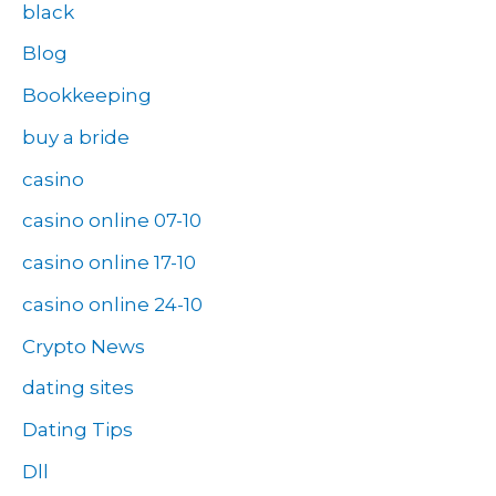
black
Blog
Bookkeeping
buy a bride
casino
casino online 07-10
casino online 17-10
casino online 24-10
Crypto News
dating sites
Dating Tips
Dll