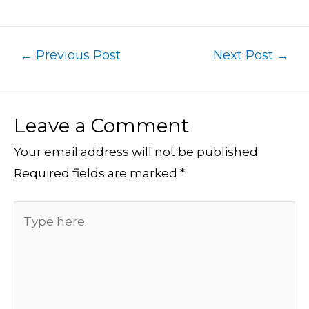
←
Previous Post
Next Post
→
Leave a Comment
Your email address will not be published.
Required fields are marked
*
Type
here..