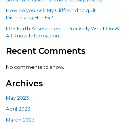
How do you Ask My Girlfriend to quit
Discussing Her Ex?
LDS Earth Assessment – Precisely What Do We
All Know Informazioni
Recent Comments
No comments to show.
Archives
May 2023
April 2023
March 2023