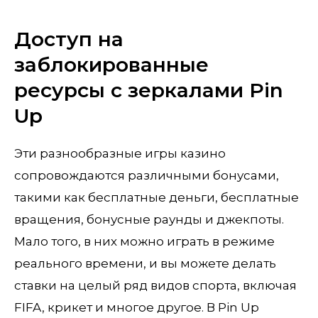
Доступ на
заблокированные
ресурсы с зеркалами Pin
Up
Эти разнообразные игры казино
сопровождаются различными бонусами,
такими как бесплатные деньги, бесплатные
вращения, бонусные раунды и джекпоты.
Мало того, в них можно играть в режиме
реального времени, и вы можете делать
ставки на целый ряд видов спорта, включая
FIFA, крикет и многое другое. В Pin Up