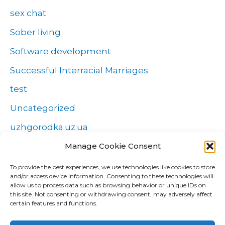
sex chat
Sober living
Software development
Successful Interracial Marriages
test
Uncategorized
uzhgorodka.uz.ua
Windows
Manage Cookie Consent
Wszystko o zakładach
To provide the best experiences, we use technologies like cookies to store
and/or access device information. Consenting to these technologies will
Zakłady
allow us to process data such as browsing behavior or unique IDs on
this site. Not consenting or withdrawing consent, may adversely affect
попа
certain features and functions.
Форекс Брокеры