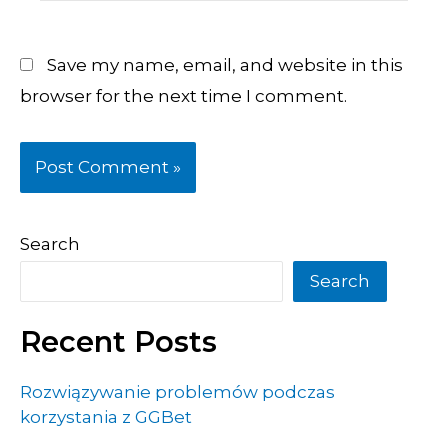
Save my name, email, and website in this
browser for the next time I comment.
Search
Search
Recent Posts
Rozwiązywanie problemów podczas
korzystania z GGBet