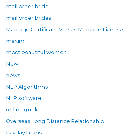
mail order bride
mail order brides
Marriage Certificate Versus Marriage License
maxim
most beautiful women
New
news
NLP Algorithms
NLP software
online guide
Overseas Long Distance Relationship
Payday Loans