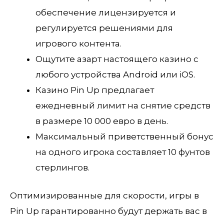
обеспечение лицензируется и
регулируется решениями для
игрового контента.
Ощутите азарт настоящего казино с
любого устройства Android или iOS.
Казино Pin Up предлагает
ежедневный лимит на снятие средств
в размере 10 000 евро в день.
Максимальный приветственный бонус
на одного игрока составляет 10 фунтов
стерлингов.
Оптимизированные для скорости, игры в
Pin Up гарантированно будут держать вас в