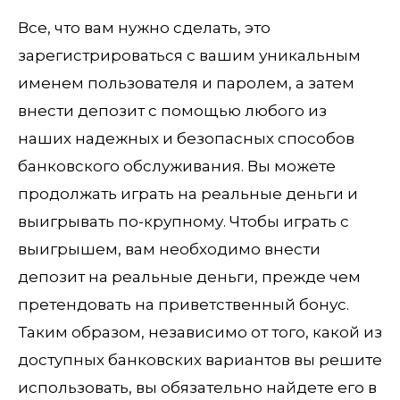
Все, что вам нужно сделать, это
зарегистрироваться с вашим уникальным
именем пользователя и паролем, а затем
внести депозит с помощью любого из
наших надежных и безопасных способов
банковского обслуживания. Вы можете
продолжать играть на реальные деньги и
выигрывать по-крупному. Чтобы играть с
выигрышем, вам необходимо внести
депозит на реальные деньги, прежде чем
претендовать на приветственный бонус.
Таким образом, независимо от того, какой из
доступных банковских вариантов вы решите
использовать, вы обязательно найдете его в