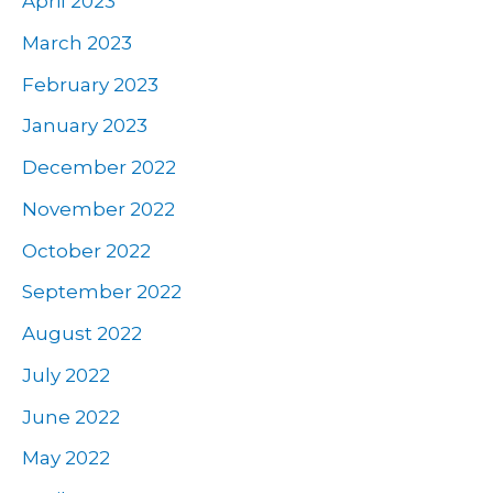
April 2023
March 2023
February 2023
January 2023
December 2022
November 2022
October 2022
September 2022
August 2022
July 2022
June 2022
May 2022