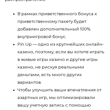
В рамках приветственного бонуса к
приветственному пакету будет
добавлен дополнительный 100%
внутриигровой бонус.
Pin Up — одно из крупнейших онлайн-
казино, поэтому, если вы хотите играть
в живые игры казино и другие игры
казино, не рискуя реальными
деньгами, есть много других
вариантов.
Чтобы улучшить ваши впечатления от
азартных игр, мы оптимизировали
вашу учетную запись с помощью