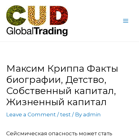
Skip
Post
Mai
to
navigation
Me
content
Максим Криппа Факты
биографии, Детство,
Собственный капитал,
Жизненный капитал
Leave a Comment
/
test
/ By
admin
Сейсмическая опасность может стать