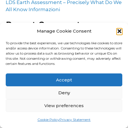
LDS Earth Assessment – Precisely What Do We
All Know Informazioni
Recent Comments
Manage Cookie Consent
No comments to show.
To provide the best experiences, we use technologies like cookies to store
and/or access device information. Consenting to these technologies will
allow us to process data such as browsing behavior or unique IDs on
Archives
this site. Not consenting or withdrawing consent, may adversely affect
certain features and functions.
May 2023
Accept
April 2023
Deny
March 2023
February 2023
View preferences
January 2023
Cookie Policy
Privacy Statement
December 2022