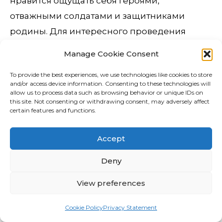
нравится ощущать себя героями,
отважными солдатами и защитниками
родины. Для интересного проведения
досуга активным мальчишкам нужны
Manage Cookie Consent
тематические игрушки, выполненных в
To provide the best experiences, we use technologies like cookies to store
виде оружия и военных аксессуаров.
and/or access device information. Consenting to these technologies will
allow us to process data such as browsing behavior or unique IDs on
this site. Not consenting or withdrawing consent, may adversely affect
Это означает, что если на кого — то нападают
certain features and functions.
с огнестрельным оружием, он имеет
законное право защищать себя
Accept
пропорционально, например, с помощью
Deny
собственного огнестрельного оружия.
Критериями, учитываемыми при выдаче
View preferences
разрешений НПБ на огнестрельное оружие,
Cookie Policy
Privacy Statement
являются наличие угрозы для жизни