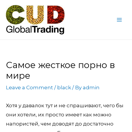
Skip
Post
Mai
to
navigation
Me
content
Самое жесткое порно в
мире
Leave a Comment
/
black
/ By
admin
Хотя у давалок тут и не спрашивают, чего бы
они хотели, их просто имеет как можно
напористей, чем доводят до достаточно