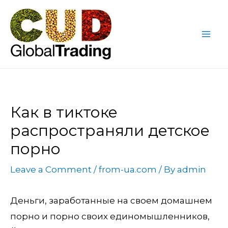
Skip
Post
Mai
to
navigation
Me
content
Как в тиктоке
распространяли детское
порно
Leave a Comment
/
from-ua.com
/ By
admin
Деньги, заработанные на своем домашнем
порно и порно своих единомышленников,