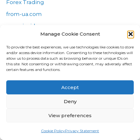
Forex Trading
from-ua.com
gameinside.ua
Manage Cookie Consent
General
To provide the best experiences, we use technologies like cookies to store
GG.Bet
and/or access device information. Consenting to these technologies will
allow us to process data such as browsing behavior or unique IDs on
guide
this site. Not consenting or withdrawing consent, may adversely affect
certain features and functions.
guide for brides
guides
Accept
hookup
Deny
hookup sites
View preferences
international dating
Cookie Policy
Privacy Statement
IT Вакансії