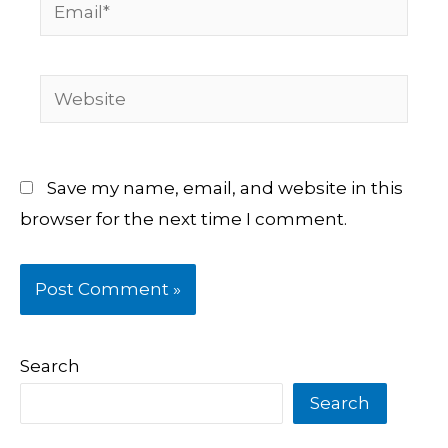
Email*
Website
Save my name, email, and website in this
browser for the next time I comment.
Search
Search