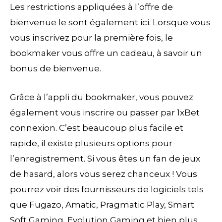
Les restrictions appliquées à l’offre de
bienvenue le sont également ici. Lorsque vous
vous inscrivez pour la première fois, le
bookmaker vous offre un cadeau, à savoir un
bonus de bienvenue.
Grâce à l’appli du bookmaker, vous pouvez
également vous inscrire ou passer par 1xBet
connexion. C’est beaucoup plus facile et
rapide, il existe plusieurs options pour
l’enregistrement. Si vous êtes un fan de jeux
de hasard, alors vous serez chanceux ! Vous
pourrez voir des fournisseurs de logiciels tels
que Fugazo, Amatic, Pragmatic Play, Smart
Soft Gaming, Evolution Gaming et bien plus