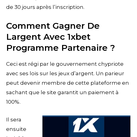
de 30 jours après l’inscription.
Comment Gagner De
Largent Avec 1xbet
Programme Partenaire ?
Ceci est régi par le gouvernement chypriote
avec ses lois sur les jeux d’argent. Un parieur
peut devenir membre de cette plateforme en
sachant que le site garantit un paiement à
100%.
Il sera
ensuite