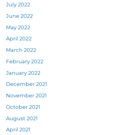
July 2022
June 2022
May 2022
April 2022
March 2022
February 2022
January 2022
December 2021
November 2021
October 2021
August 2021
April 2021