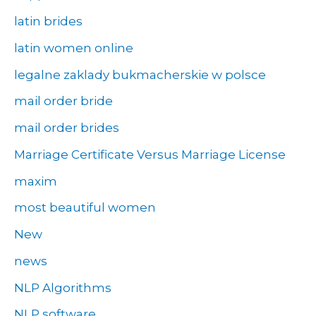
latin brides
latin women online
legalne zaklady bukmacherskie w polsce
mail order bride
mail order brides
Marriage Certificate Versus Marriage License
maxim
most beautiful women
New
news
NLP Algorithms
NLP software