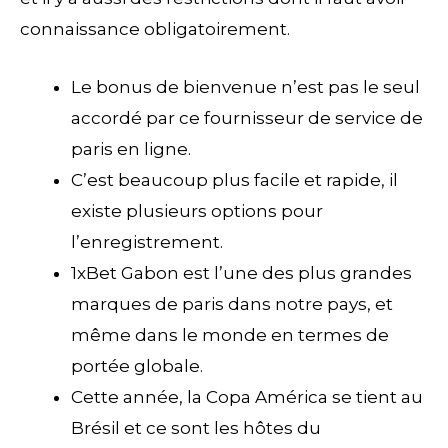
connaissance obligatoirement.
Le bonus de bienvenue n’est pas le seul
accordé par ce fournisseur de service de
paris en ligne.
C’est beaucoup plus facile et rapide, il
existe plusieurs options pour
l’enregistrement.
1xBet Gabon est l’une des plus grandes
marques de paris dans notre pays, et
même dans le monde en termes de
portée globale.
Cette année, la Copa América se tient au
Brésil et ce sont les hôtes du