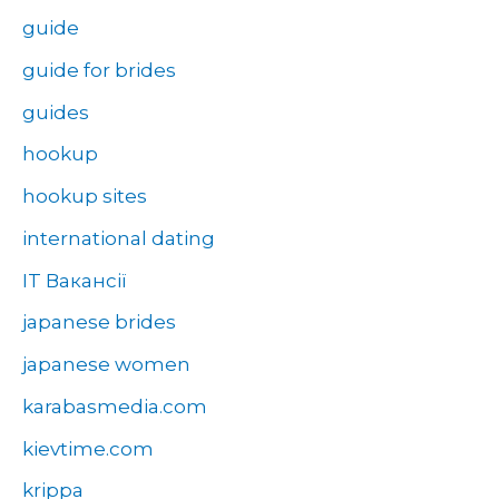
guide
guide for brides
guides
hookup
hookup sites
international dating
IT Вакансії
japanese brides
japanese women
karabasmedia.com
kievtime.com
krippa