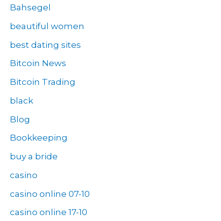
Bahsegel
beautiful women
best dating sites
Bitcoin News
Bitcoin Trading
black
Blog
Bookkeeping
buy a bride
casino
casino online 07-10
casino online 17-10