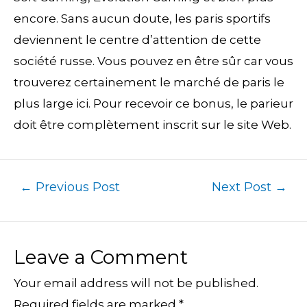
encore. Sans aucun doute, les paris sportifs
deviennent le centre d’attention de cette
société russe. Vous pouvez en être sûr car vous
trouverez certainement le marché de paris le
plus large ici. Pour recevoir ce bonus, le parieur
doit être complètement inscrit sur le site Web.
←
Previous Post
Next Post
→
Leave a Comment
Your email address will not be published.
Required fields are marked
*