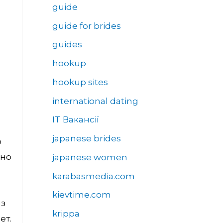
guide
guide for brides
guides
hookup
hookup sites
international dating
IT Вакансії
japanese brides
o
ьно
japanese women
karabasmedia.com
kievtime.com
аз
krippa
ет.