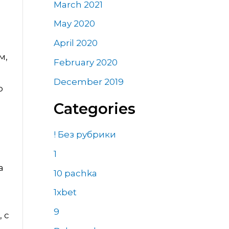
March 2021
May 2020
April 2020
м,
February 2020
December 2019
о
Categories
! Без рубрики
1
а
10 pachka
1xbet
9
 с