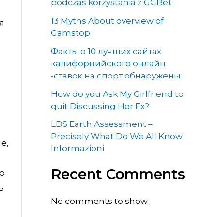
podczas korzystania z GGBet
13 Myths About overview of
я
Gamstop
Факты о 10 лучших сайтах
калифорнийского онлайн
-ставок на спорт обнаружены
How do you Ask My Girlfriend to
quit Discussing Her Ex?
LDS Earth Assessment –
Precisely What Do We All Know
е,
Informazioni
Recent Comments
о
ь
No comments to show.