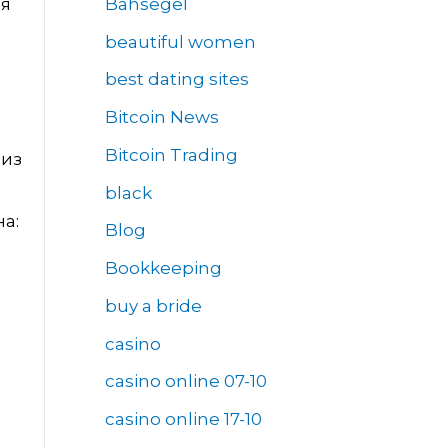
Bahsegel
ая
beautiful women
best dating sites
Bitcoin News
Bitcoin Trading
 из
black
а:
Blog
Bookkeeping
buy a bride
casino
casino online 07-10
casino online 17-10