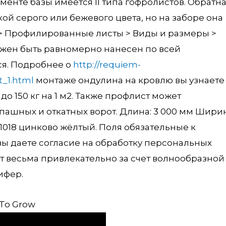
енте базы имеется II типа гофролистов. Обратн
ой серого или бежевого цвета, но на заборе она
 > Профилированные листы > Виды и размеры >
лжен быть равномерно нанесен по всей
ся. Подробнее о
http://requiem-
t_1.html
монтаже ондулина на кровлю вы узнаете
о 150 кг на 1 м2. Также профлист может
спашных и откатных ворот. Длина: 3 000 мм Ширин
 1018 цинково жёлтый. Поля обязательные к
вы даете согласие на обработку персональных
т весьма привлекательно за счет волнообразной
ифер.