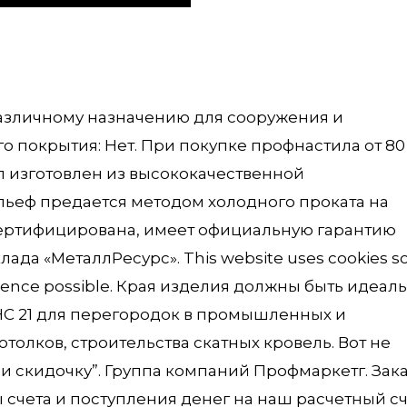
различному назначению для сооружения и
го покрытия: Нет. При покупке профнастила от 80
ал изготовлен из высококачественной
ьеф предается методом холодного проката на
сертифицирована, имеет официальную гарантию
ада «МеталлРесурс». This website uses cookies s
erience possible. Края изделия должны быть идеал
НС 21 для перегородок в промышленных и
толков, строительства скатных кровель. Вот не
чи скидочку”. Группа компаний Профмаркетг. Зак
ы счета и поступления денег на наш расчетный сч