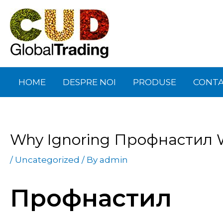
Skip
Post
to
navigation
content
HOME
DESPRE NOI
PRODUSE
CONT
Why Ignoring Профнастил Wi
/
Uncategorized
/ By
admin
Профнастил