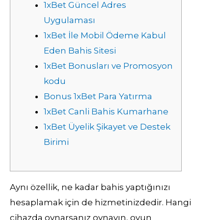
1xBet Güncel Adres
Uygulaması
1xBet İle Mobil Ödeme Kabul
Eden Bahis Sitesi
1xBet Bonusları ve Promosyon
kodu
Bonus 1xBet Para Yatırma
1xBet Canli Bahis Kumarhane
1xBet Üyelik Şikayet ve Destek
Birimi
Aynı özellik, ne kadar bahis yaptığınızı
hesaplamak için de hizmetinizdedir. Hangi
cihazda oynarsanız oynayın, oyun