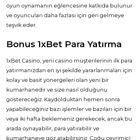
oyun oynamanın eğlencesine katkıda bulunur
ve oyuncuları daha fazlası için geri gelmeye
teşvik eder.
Bonus 1xBet Para Yatırma
1xBet Casino, yeni casino müşterilerinin ilk para
yatırmanızdan en iyi şekilde yararlanmaları için
kolay ve basit yönergeleri olan yeni bir
kumarhanedir ve size nasıl olduğunu
göstereceğiz. Kaydolduktan hemen sonra
yapabileceğiniz bazı işlemler ve bazıları için bir
veya iki hafta beklemeniz gerekecek, ancak bu
arada oynayabilir, para yatırabilir ve
kumarhaneye göz atabilirsiniz. Çoğu çevrimiçi