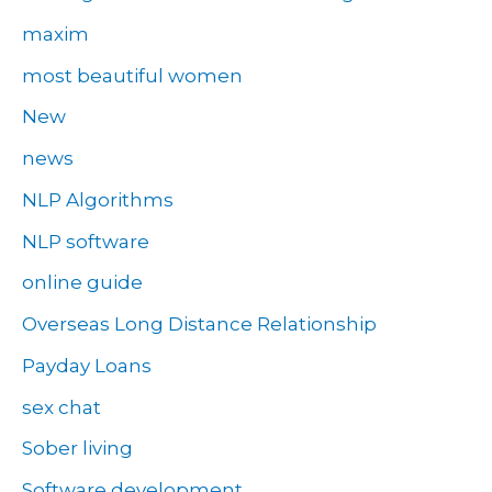
maxim
most beautiful women
New
news
NLP Algorithms
NLP software
online guide
Overseas Long Distance Relationship
Payday Loans
sex chat
Sober living
Software development