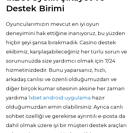
Destek Birimi
Oyuncularımızın mevcut en iyi oyun
deneyimini hak ettiğine inanıyoruz, bu yüzden
hiçbir şeyi şansa bırakmadık. Casino destek
ekibimiz, karşılaşabileceğiniz her türlü sorun ve
sorununuzda size yardımcı olmak için 7/24
hizmetinizdedir. Bunu yaparsanız, hızlı,
arkadaş canlısı ve özenli olduğumuzdan ve
diğer birçok kumar sitesinin aksine her zaman
yardıma
1xbet android uygulama
hazır
olduğumuzdan emin olabilirsiniz. Ayrıca canlı
sohbet özelliği ve gerekirse ayrıntılı e-posta da
dahil olmak üzere iyi bir müşteri destek araçları