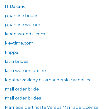
IT Вакансії
japanese brides
japanese women
karabasmedia.com
kievtime.com
krippa
latin brides
latin women online
legalne zaklady bukmacherskie w polsce
mail order bride
mail order brides
Marriage Certificate Versus Marriage License