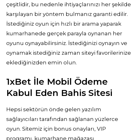
çeşitlidir, bu nedenle ihtiyaçlarınızı her şekilde
karşılayan bir yöntem bulmanız garanti edilir.
İstediğiniz oyun için hızlı bir arama yaparak
kumarhanede gerçek parayla oynanan her
oyunu oynayabilirsiniz. İstediğinizi oynayın ve
oynamak istediğiniz zaman siteyi favorilerinize
eklediğinizden emin olun.
1xBet İle Mobil Ödeme
Kabul Eden Bahis Sitesi
Hepsi sektörün önde gelen yazılım
sağlayıcıları tarafından sağlanan yüzlerce
oyun. Sitemiz için bonus onayları, VIP
programı, kumarhane mağazası