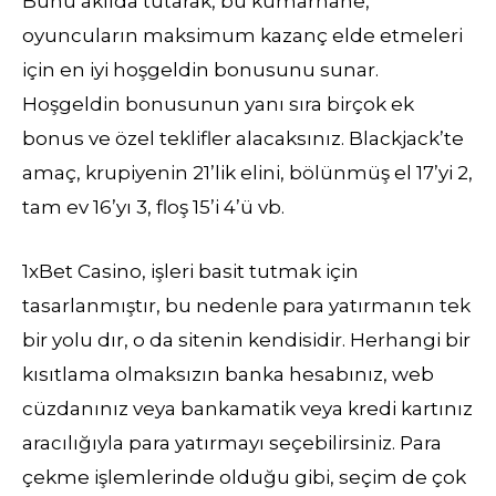
Bunu akılda tutarak, bu kumarhane,
oyuncuların maksimum kazanç elde etmeleri
için en iyi hoşgeldin bonusunu sunar.
Hoşgeldin bonusunun yanı sıra birçok ek
bonus ve özel teklifler alacaksınız. Blackjack’te
amaç, krupiyenin 21’lik elini, bölünmüş el 17’yi 2,
tam ev 16’yı 3, floş 15’i 4’ü vb.
1xBet Casino, işleri basit tutmak için
tasarlanmıştır, bu nedenle para yatırmanın tek
bir yolu dır, o da sitenin kendisidir. Herhangi bir
kısıtlama olmaksızın banka hesabınız, web
cüzdanınız veya bankamatik veya kredi kartınız
aracılığıyla para yatırmayı seçebilirsiniz. Para
çekme işlemlerinde olduğu gibi, seçim de çok