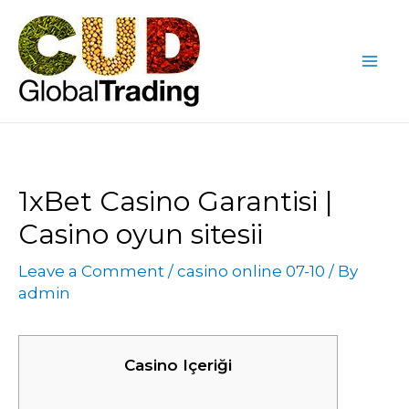
Skip
Post
Mai
to
navigation
Me
content
1xBet Casino Garantisi |
Casino oyun sitesii
Leave a Comment
/
casino online 07-10
/ By
admin
Casino Içeriği