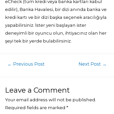
eCheck (tüm kredi veya banka kartları kabul
edilir), Banka Havalesi, bir dizi anında banka ve
kredi kartı ve bir dizi başka seçenek aracılığıyla
yapabilirsiniz. İster yeni başlayan ister
deneyimli bir oyuncu olun, ihtiyacınız olan her
şeyi tek bir yerde bulabilirsiniz.
←
Previous Post
Next Post
→
Leave a Comment
Your email address will not be published.
Required fields are marked
*