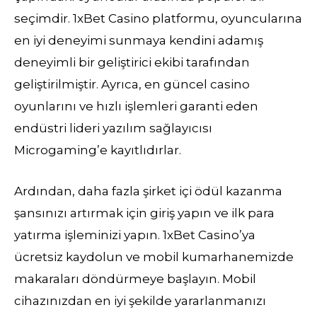
seçimdir. 1xBet Casino platformu, oyuncularına
en iyi deneyimi sunmaya kendini adamış
deneyimli bir geliştirici ekibi tarafından
geliştirilmiştir. Ayrıca, en güncel casino
oyunlarını ve hızlı işlemleri garanti eden
endüstri lideri yazılım sağlayıcısı
Microgaming’e kayıtlıdırlar.
Ardından, daha fazla şirket içi ödül kazanma
şansınızı artırmak için giriş yapın ve ilk para
yatırma işleminizi yapın. 1xBet Casino’ya
ücretsiz kaydolun ve mobil kumarhanemizde
makaraları döndürmeye başlayın. Mobil
cihazınızdan en iyi şekilde yararlanmanızı