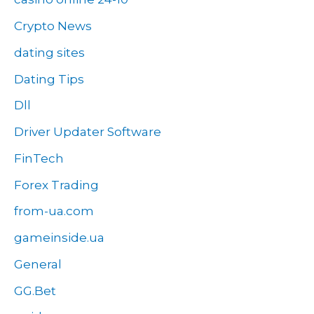
Crypto News
dating sites
Dating Tips
Dll
Driver Updater Software
FinTech
Forex Trading
from-ua.com
gameinside.ua
General
GG.Bet