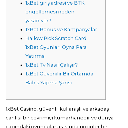
1xBet giriş adresi ve BTK
engellemesi neden
yaşanıyor?
1xBet Bonus ve Kampanyalar
Hallow Pick Scratch Card
1xBet Oyunları Oyna Para
Yatırma
1xBet Tv Nasıl Çalışır?
1xBet Güvenilir Bir Ortamda
Bahis Yapma Şansı
1xBet Casino, güvenli, kullanışlı ve arkadaş
canlısı bir çevrimiçi kumarhanedir ve dünya
çapındaki oyuncular arasında popüler bir