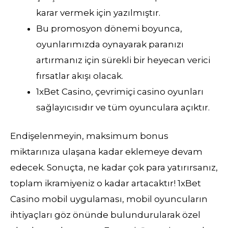
karar vermek için yazılmıştır.
Bu promosyon dönemi boyunca,
oyunlarımızda oynayarak paranızı
artırmanız için sürekli bir heyecan verici
fırsatlar akışı olacak.
1xBet Casino, çevrimiçi casino oyunları
sağlayıcısıdır ve tüm oyunculara açıktır.
Endişelenmeyin, maksimum bonus
miktarınıza ulaşana kadar eklemeye devam
edecek. Sonuçta, ne kadar çok para yatırırsanız,
toplam ikramiyeniz o kadar artacaktır! 1xBet
Casino mobil uygulaması, mobil oyuncuların
ihtiyaçları göz önünde bulundurularak özel