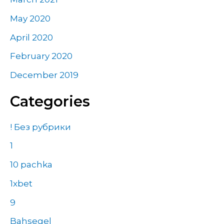
May 2020
April 2020
February 2020
December 2019
Categories
! Без рубрики
1
10 pachka
1xbet
9
Bahsegel