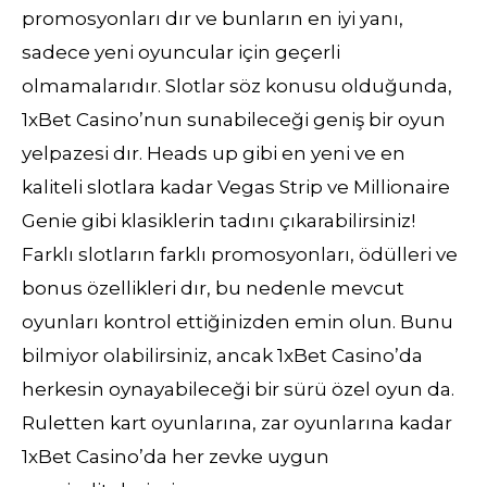
promosyonları dır ve bunların en iyi yanı,
sadece yeni oyuncular için geçerli
olmamalarıdır. Slotlar söz konusu olduğunda,
1xBet Casino’nun sunabileceği geniş bir oyun
yelpazesi dır. Heads up gibi en yeni ve en
kaliteli slotlara kadar Vegas Strip ve Millionaire
Genie gibi klasiklerin tadını çıkarabilirsiniz!
Farklı slotların farklı promosyonları, ödülleri ve
bonus özellikleri dır, bu nedenle mevcut
oyunları kontrol ettiğinizden emin olun. Bunu
bilmiyor olabilirsiniz, ancak 1xBet Casino’da
herkesin oynayabileceği bir sürü özel oyun da.
Ruletten kart oyunlarına, zar oyunlarına kadar
1xBet Casino’da her zevke uygun