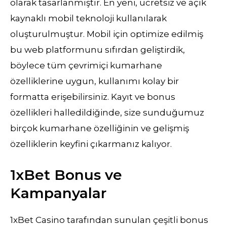
olarak tasarlanmıştır. En yeni, ücretsiz ve açık
kaynaklı mobil teknoloji kullanılarak
oluşturulmuştur. Mobil için optimize edilmiş
bu web platformunu sıfırdan geliştirdik,
böylece tüm çevrimiçi kumarhane
özelliklerine uygun, kullanımı kolay bir
formatta erişebilirsiniz. Kayıt ve bonus
özellikleri halledildiğinde, size sunduğumuz
birçok kumarhane özelliğinin ve gelişmiş
özelliklerin keyfini çıkarmanız kalıyor.
1xBet Bonus ve
Kampanyalar
1xBet Casino tarafından sunulan çeşitli bonus