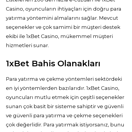
Casino, oyuncuların ihtiyaçları için doğru para
yatırma yöntemini almalarını sağlar. Mevcut
seçenekler ve çok samimi bir müşteri destek
ekibi ile 1xBet Casino, mükemmel müşteri
hizmetleri sunar.
1xBet Bahis Olanakları
Para yatırma ve çekme yöntemleri sektördeki
en iyi yöntemlerden bazılarıdır. 1xBet Casino,
oyuncuları mutlu etmek için çeşitli seçenekler
sunan çok basit bir sisteme sahiptir ve güvenli
ve güvenli para yatırma ve çekme seçenekleri
çok değerlidir. Para yatırmak istiyorsanız, bunu